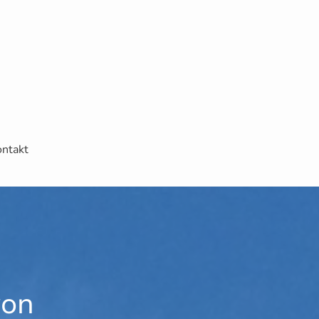
ntakt
von