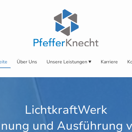
eite
Über Uns
Unsere Leistungen
Karriere
Ko
LichtkraftWerk
anung und Ausführung 