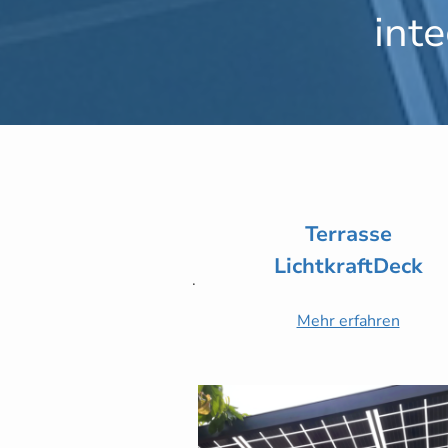
int
Terrasse
LichtkraftDeck
.
Mehr erfahren